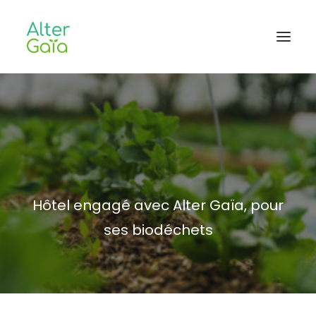
Accueil
Professionnels
Habitants
Blog
Hôtel engagé avec Alter Gaïa, pour
L’aventure
ses biodéchets
CONTACT