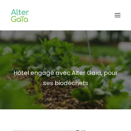
Accueil
Professionnels
Habitants
Hôtel engagé avec Alter Gaïa, pour
Blog
ses biodéchets
L’aventure
CONTACT