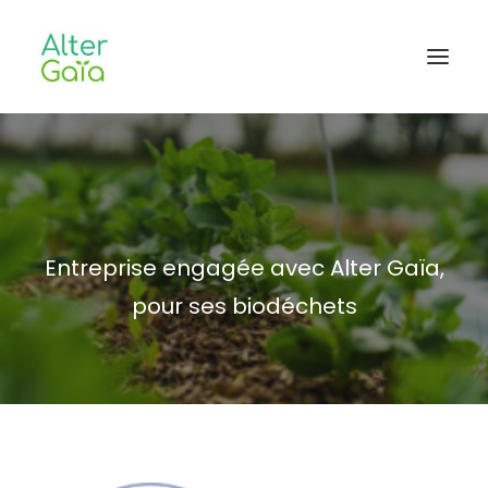
Accueil
Professionnels
Habitants
Entreprise engagée avec Alter Gaïa,
Blog
pour ses biodéchets
L’aventure
CONTACT