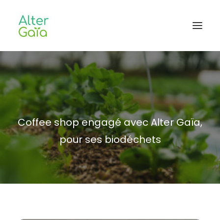
Accueil
Professionnels
Habitants
Coffee shop engagé avec Alter Gaïa,
Blog
pour ses biodéchets
L’aventure
CONTACT