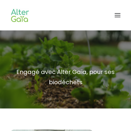
Accueil
Professionnels
Habitants
Engagé avec Alter Gaïa, pour ses
Blog
biodéchets
L’aventure
CONTACT