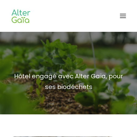
Accueil
Professionnels
Habitants
Hôtel engagé avec Alter Gaïa, pour
Blog
ses biodéchets
L’aventure
CONTACT