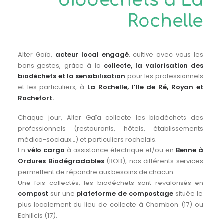
biodéchets à La
Rochelle
Alter Gaïa,
acteur local engagé
, cultive avec vous les
bons gestes, grâce à la
collecte, la valorisation des
biodéchets et la sensibilisation
pour les professionnels
et les particuliers, à
La Rochelle, l’Ile de Ré, Royan et
Rochefort.
Chaque jour, Alter Gaïa collecte les biodéchets des
professionnels (restaurants, hôtels, établissements
médico-sociaux…) et particuliers rochelais.
En
vélo cargo
à assistance électrique et/ou en
Benne à
Ordures Biodégradables
(BOB), nos différents services
permettent de répondre aux besoins de chacun.
Une fois collectés, les biodéchets sont revalorisés en
compost
sur une
plateforme de compostage
située le
plus localement du lieu de collecte à Chambon (17) ou
Echillais (17).