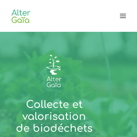
Accueil
Professionnels
Habitants
Blog
L’aventure
Collecte et
CONTACT
valorisation
de biodéchets