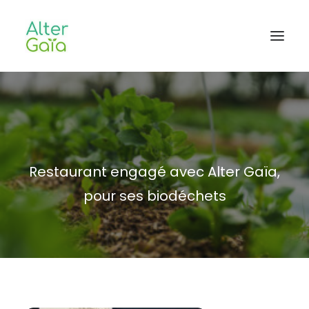
Accueil
Professionnels
Habitants
Restaurant engagé avec Alter Gaïa,
Blog
pour ses biodéchets
L’aventure
CONTACT