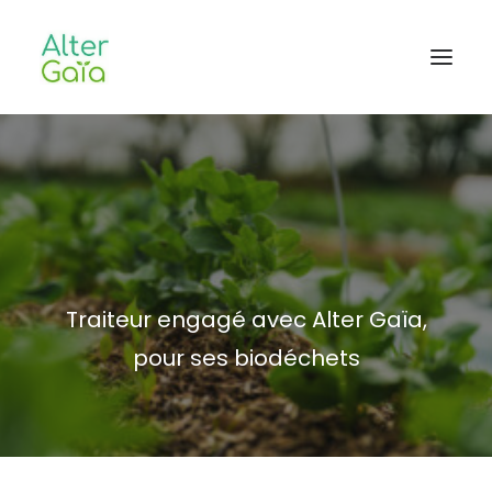
Accueil
Professionnels
Habitants
Blog
Traiteur engagé avec Alter Gaïa,
L’aventure
pour ses biodéchets
CONTACT