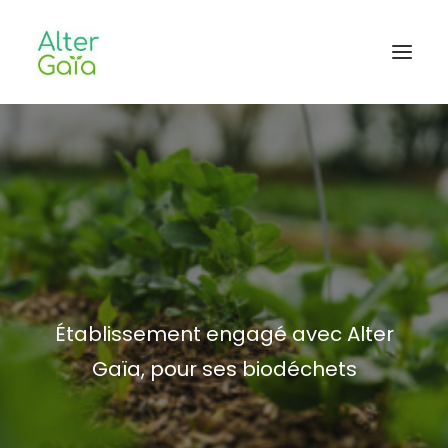
Accueil
Professionnels
Habitants
Blog
L’aventure
Établissement engagé avec Alter
CONTACT
Gaïa, pour ses biodéchets