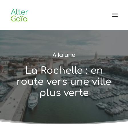
Accueil
À la une
Professionnels
Habitants
La Rochelle : en
Blog
route vers une ville
L’aventure
plus verte
CONTACT