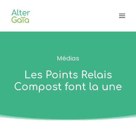
Accueil
Médias
Professionnels
Habitants
Les Points Relais
Blog
Compost font la une
L’aventure
CONTACT