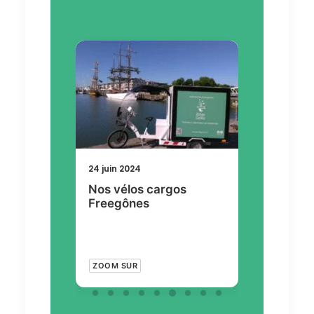
4 juin 2024
10 juin 2024
Nos vélos cargos
De quelles façons
Freegônes
utiliser le compost ?
ZOOM SUR
À LA UNE