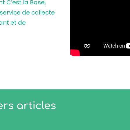
ant
C’est la Base
,
service de collecte
ant et de
rs articles