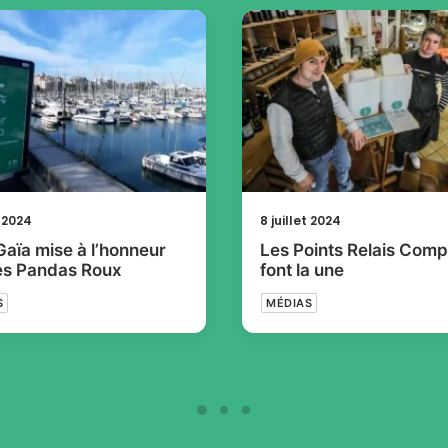
t 2024
8 juillet 2024
Gaïa mise à l’honneur
Les Points Relais Comp
es Pandas Roux
font la une
S
MÉDIAS