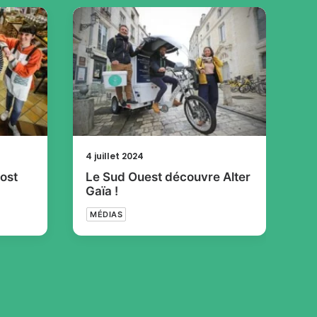
4 juillet 2024
24
ost
Le Sud Ouest découvre Alter
No
Gaïa !
MÉDIAS
Z